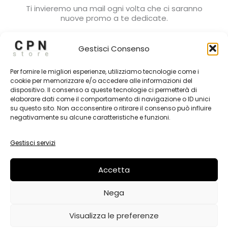
Ti invieremo una mail ogni volta che ci saranno
nuove promo a te dedicate.
Gestisci Consenso
Per fornire le migliori esperienze, utilizziamo tecnologie come i
cookie per memorizzare e/o accedere alle informazioni del
dispositivo. Il consenso a queste tecnologie ci permetterà di
Subscribe
elaborare dati come il comportamento di navigazione o ID unici
su questo sito. Non acconsentire o ritirare il consenso può influire
negativamente su alcune caratteristiche e funzioni.
Gestisci servizi
ABBIGLIAMENTO
Accetta
Nega
Visualizza le preferenze
Copyright © 2026 CPN STORE | Powered by
CPN