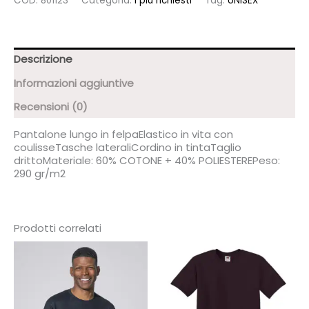
COD:
801123
Categoria:
I più richiesti
Tag:
UNISEX
Descrizione
Informazioni aggiuntive
Recensioni (0)
Pantalone lungo in felpaElastico in vita con
coulisseTasche lateraliCordino in tintaTaglio
drittoMateriale: 60% COTONE + 40% POLIESTEREPeso:
290 gr/m2
Prodotti correlati