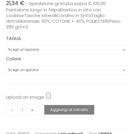
21,34
€
- Spedizione gratuita sopra € 100,00
Pantalone lungo in felpaElastico in vita con
coulisseTasche lateraliCordino in tintaTaglio
drittoMateriale: 60% COTONE + 40% POLIESTEREPeso:
290 gr/m2
TAGLIA
Colore
Upload an image:
PANTALONE
Aggiungi al carrello
-
+
UNISEX
FELPA
PREMIUM
quantità