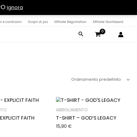
RO
Ignora
i e condizioni
Scopri di più
Affiliate Registration
Affiliate Dashboard
Cerca
NTO
ABBIGLIAMENTO
EXPLICIT FAITH
T-SHIRT – GOD’S LEGACY
15,90
€