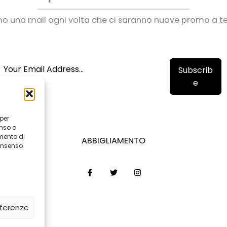
mo una mail ogni volta che ci saranno nuove promo a t
Subscrib
e
 per
enso a
mento di
ABBIGLIAMENTO
consenso
eferenze