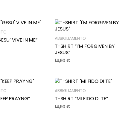
NTO
ABBIGLIAMENTO
ESU’ VIVE IN ME”
T-SHIRT “I’M FORGIVEN BY
JESUS”
14,90
€
NTO
ABBIGLIAMENTO
KEEP PRAYNG”
T-SHIRT “MI FIDO DI TE”
14,90
€