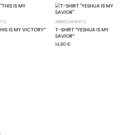
NTO
ABBIGLIAMENTO
THIS IS MY VICTORY”
T-SHIRT “YESHUA IS MY
SAVIOR”
14,90
€
.