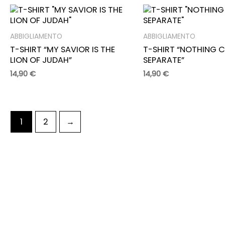
ABBIGLIAMENTO
ABBIGLIAMENTO
T-SHIRT “MY SAVIOR IS THE
T-SHIRT “NOTHING 
LION OF JUDAH”
SEPARATE”
14,90
€
14,90
€
1
2
→