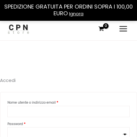
SPEDIZIONE GRATUITA PER ORDINI SOPRA I 100,00
EURO
Ignora
Vai
al
contenuto
Accedi
Richiesto
Nome utente o indirizzo email
*
Richiesto
Password
*