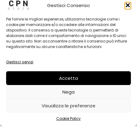
Gestisci Consenso
Per fornire le migliori esperienze, utilizziamo tecnologie come i
cookie per memorizzare e/o accedere alle informazioni del
dispositivo. Il consenso a queste tecnologie ci permetterà di
Subscribe
elaborare dati come il comportamento di navigazione o ID unici
su questo sito. Non acconsentire o ritirare il consenso può influire
negativamente su alcune caratteristiche e funzioni.
Gestisci servizi
ABBIGLIAMENTO
Accetta
Nega
Visualizza le preferenze
Copyright © 2026 CPN STORE | Powered by
CPN
Web Design
Cookie Policy
Home
Account
Store
0,00
€
Cerca
CPN Publishing -Sede Amministrativa: Piazza
Giotto, 27
Arezzo
,
Italia
52100 -
P.iva: 02426380511
- N° REA: AR-212114