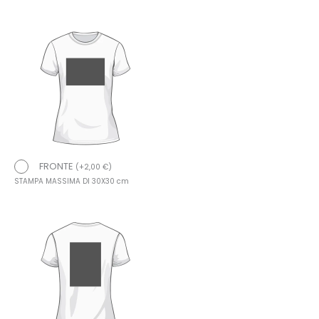
FRONTE
(
+
2,00
€
)
STAMPA MASSIMA DI 30X30 cm