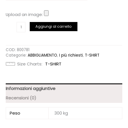
Upload an image:
T-
Aggiungi al carrello
SHIRT
"I'M
MORE
THAN
COD:
800781
VICTOR
Categorie:
ABBIGLIAMENTO
,
I più richiesti
,
T-SHIRT
IN
CHRIST"
Size Charts
T-SHIRT
quantità
Informazioni aggiuntive
Recensioni (0)
Peso
300 kg