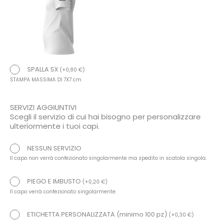
SPALLA SX
(
+
0,80
€
)
STAMPA MASSIMA DI 7X7 cm
SERVIZI AGGIUNTIVI
Scegli il servizio di cui hai bisogno per personalizzare
ulteriormente i tuoi capi.
NESSUN SERVIZIO
Il capo non verrà confezionato singolarmente ma spedito in scatola singola.
PIEGO E IMBUSTO
(
+
0,20
€
)
Il capo verrà confezionato singolarmente.
ETICHETTA PERSONALIZZATA (minimo 100 pz)
(
+
0,30
€
)