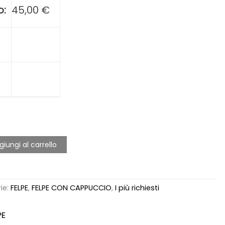
o:
45,00
€
giungi al carrello
ie:
FELPE
,
FELPE CON CAPPUCCIO
,
I più richiesti
PE