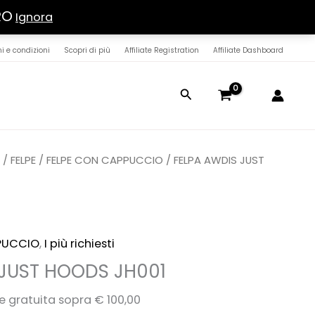
RO
Ignora
i e condizioni
Scopri di più
Affiliate Registration
Affiliate Dashboard
Cerca
O
/
FELPE
/
FELPE CON CAPPUCCIO
/ FELPA AWDIS JUST
PUCCIO
,
I più richiesti
 JUST HOODS JH001
e gratuita sopra € 100,00