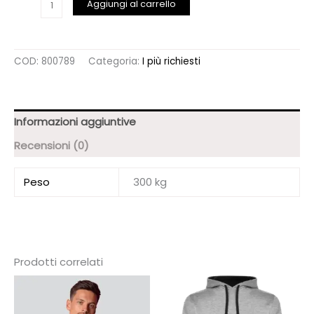
Aggiungi al carrello
CON
VISIERA
"JUST
FOR
COD:
800789
Categoria:
I più richiesti
YOUR
SALVATION"
quantità
Informazioni aggiuntive
Recensioni (0)
Peso
300 kg
Prodotti correlati