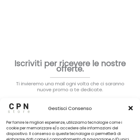
da
48,50 €
a
69,90 €
Iscriviti per ricevere le nostre
offerte.
Ti invieremo una mail ogni volta che ci saranno
nuove promo a te dedicate.
Gestisci Consenso
Per fornire le migliori esperienze, utilizziamo tecnologie come i
cookie per memorizzare e/o accedere alle informazioni del
dispositivo. Il consenso a queste tecnologie ci permetterà di
Subscribe
elaborare dati come il comportamento di navigazione o ID unici