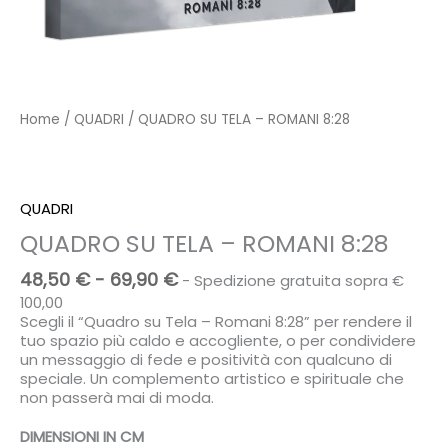
Home
/
QUADRI
/ QUADRO SU TELA – ROMANI 8:28
QUADRI
QUADRO SU TELA – ROMANI 8:28
Fascia
48,50
€
-
69,90
€
- Spedizione gratuita sopra €
di
100,00
prezzo:
Scegli il “Quadro su Tela – Romani 8:28” per rendere il
da
tuo spazio più caldo e accogliente, o per condividere
48,50 €
un messaggio di fede e positività con qualcuno di
a
speciale. Un complemento artistico e spirituale che
69,90 €
non passerà mai di moda.
DIMENSIONI IN CM