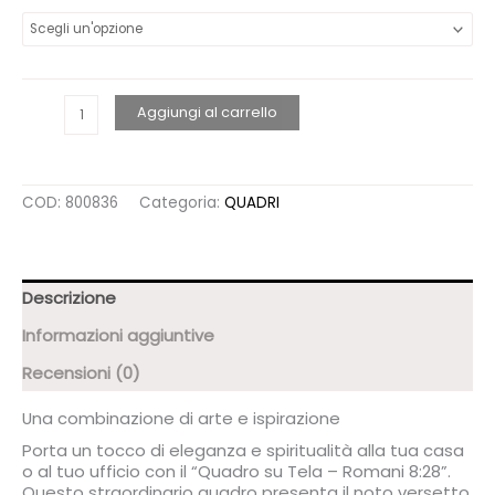
QUADRO
Aggiungi al carrello
SU
TELA
-
ROMANI
COD:
800836
Categoria:
QUADRI
8:28
quantità
Descrizione
Informazioni aggiuntive
Recensioni (0)
Una combinazione di arte e ispirazione
Porta un tocco di eleganza e spiritualità alla tua casa
o al tuo ufficio con il “Quadro su Tela – Romani 8:28”.
Questo straordinario quadro presenta il noto versetto