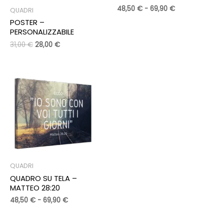
Fascia
48,50
€
-
69,90
€
QUADRI
di
POSTER –
prezzo:
PERSONALIZZABILE
da
48,50 €
Il
Il
31,00
€
28,00
€
a
prezzo
prezzo
69,90 €
originale
attuale
era:
è:
31,00 €.
28,00 €.
QUADRI
QUADRO SU TELA –
MATTEO 28:20
Fascia
48,50
€
-
69,90
€
di
prezzo: