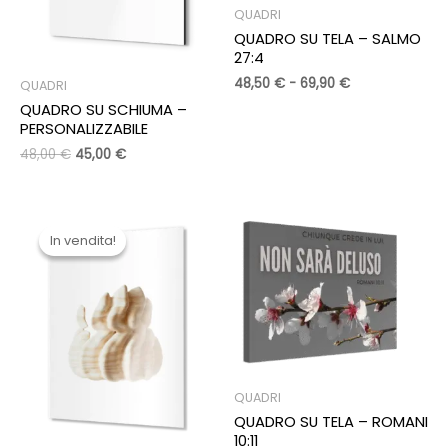
QUADRI
QUADRO SU TELA – SALMO
27:4
Fascia
48,50
€
-
69,90
€
QUADRI
di
QUADRO SU SCHIUMA –
prezzo:
PERSONALIZZABILE
da
48,50 €
Il
Il
48,00
€
45,00
€
a
prezzo
prezzo
69,90 €
originale
attuale
era:
è:
48,00 €.
45,00 €.
In vendita!
In vendita!
QUADRI
QUADRO SU TELA – ROMANI
10:11