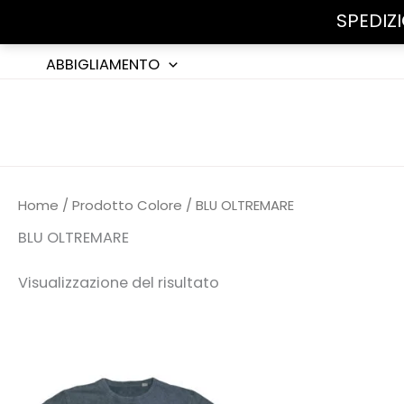
SPEDIZ
Vai
ABBIGLIAMENTO
al
contenuto
Home
/ Prodotto Colore / BLU OLTREMARE
BLU OLTREMARE
Visualizzazione del risultato