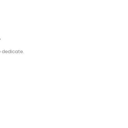
.
e dedicate.